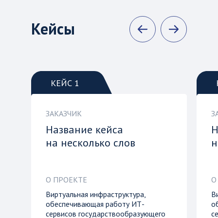
Кейсы
КЕЙС 1
ЗАКАЗЧИК
З
Название кейса
Н
на несколько слов
н
О ПРОЕКТЕ
О
Виртуальная инфраструктура,
В
обеспечивающая работу ИТ-
о
сервисов государствообразующего
с