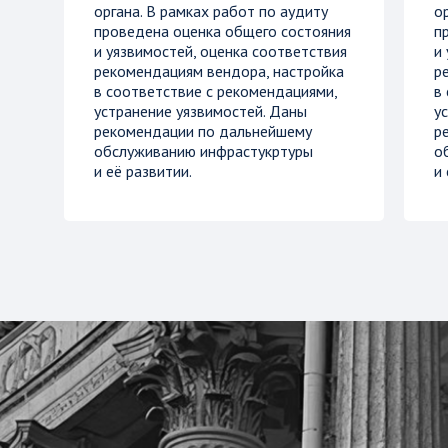
органа. В рамках работ по аудиту
о
проведена оценка общего состояния
п
и уязвимостей, оценка соответствия
и
рекомендациям вендора, настройка
р
в соответствие с рекомендациями,
в
устранение уязвимостей. Даны
у
рекомендации по дальнейшему
р
обслуживанию инфрастукртуры
о
и её развитии.
и 