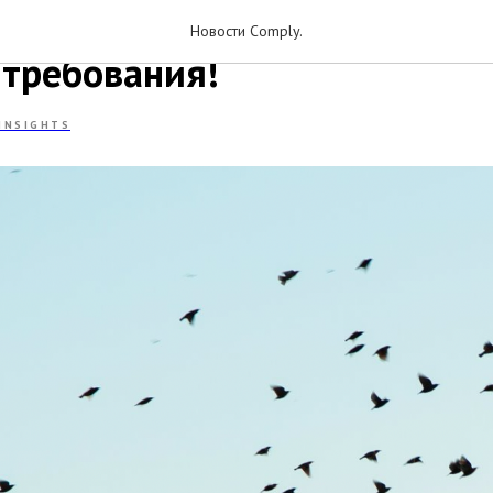
 нам традиционно прилетают
Новости Comply.
требования!
INSIGHTS