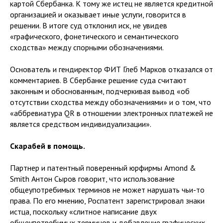
картой Сбербанка. К тому же истец не является кредитной
организацией и оказывает иные услуги, говорится в
решении. В итоге суд отклонил иск, не увидев
«графического, фонетического и семантического
сходства» между спорными обозначениями.
Основатель и гендиректор ФИТ Глеб Марков отказался от
комментариев. В Сбербанке решение суда считают
законным и обоснованным, подчеркивая вывод «об
отсутствии сходства между обозначениями» и о том, что
«аббревиатура QR в отношении электронных платежей не
является средством индивидуализации».
Скарабей в помощь.
Партнер и патентный поверенный юрфирмы Amond &
Smith Антон Сыров говорит, что использование
общеупотребимых терминов не может нарушать чьи-то
права. По его мнению, Роспатент зарегистрировал знаки
истца, поскольку «слитное написание двух
общеупотребимых терминов и добавление графических