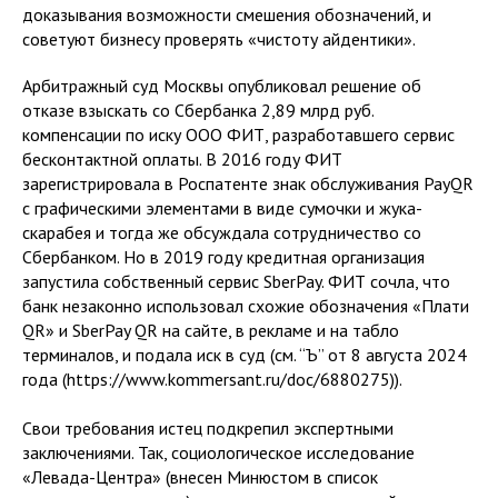
доказывания возможности смешения обозначений, и
советуют бизнесу проверять «чистоту айдентики».
Арбитражный суд Москвы опубликовал решение об
отказе взыскать со Сбербанка 2,89 млрд руб.
компенсации по иску ООО ФИТ, разработавшего сервис
бесконтактной оплаты. В 2016 году ФИТ
зарегистрировала в Роспатенте знак обслуживания PayQR
с графическими элементами в виде сумочки и жука-
скарабея и тогда же обсуждала сотрудничество со
Сбербанком. Но в 2019 году кредитная организация
запустила собственный сервис SberPay. ФИТ сочла, что
банк незаконно использовал схожие обозначения «Плати
QR» и SberPay QR на сайте, в рекламе и на табло
терминалов, и подала иск в суд (см. “Ъ” от 8 августа 2024
года (https://www.kommersant.ru/doc/6880275)).
Свои требования истец подкрепил экспертными
заключениями. Так, социологическое исследование
«Левада-Центра» (внесен Минюстом в список