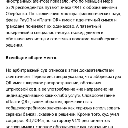
иностранных агентов) показало, что по меньшей мере
32% респондентов путают знаки ФИТ с обозначениями
Сбербанка. По заключению доктора филологических наук,
фразы PayQR и «Плати QR» имеют идентичный смысл и
граждане понимают их одинаково. А патентный
поверенный и специалист-искусствовед увидел в
обозначениях истца и ответчика похожие дизайнерские
решения.
Всеобщее общее место.
Но арбитражный суд отнесся к этим доказательствам
скептически. Первая инстанция указала, что аббревиатура
QR имеет широкое распространение, обозначая
штриховой код, а ее употребление «не направлено на
индивидуализацию каких-либо услуг». Словосочетание
«Плати QR», таким образом, применяется в
«общеупотребимом значении» как «призыв использовать
сервисы банка», сказано в решении. Кроме того, суд учел
соцопрос ВЦИОМа, по которому 91% респондентов
воспринимают спорное обозначение как «указание на