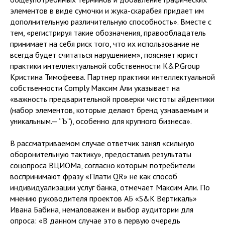
элементов в виде сумочки и жука-скарабея придает им
дополнительную различительную способность». Вместе с
тем, «регистрируя такие обозначения, правообладатель
принимает на себя риск того, что их использование не
всегда будет считаться нарушением», поясняет юрист
практики интеллектуальной собственности K&P.Group
Кристина Тимофеева. Партнер практики интеллектуальной
собственности Comply Максим Али указывает на
«важность предварительной проверки чистоты айдентики
(набор элементов, которые делают бренд узнаваемым и
уникальным.— “Ъ”), особенно для крупного бизнеса».
В рассматриваемом случае ответчик занял «сильную
оборонительную тактику», предоставив результаты
соцопроса ВЦИОМа, согласно которым потребители
воспринимают фразу «Плати QR» не как способ
индивидуализации услуг банка, отмечает Максим Али. По
мнению руководителя проектов АБ «S&K Вертикаль»
Ивана Бабина, немаловажен и выбор аудитории для
опроса: «В данном случае это в первую очередь