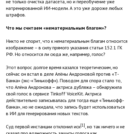
не только очистка датасета, но и переобучение уже
натренированной ИИ-модели. А это уже дороже любых
штрафов.
Что мы считаем «нематериальным благом»?
Никто не спорит, что к нематериальным благам относится
изображение – в силу прямого указания статьи 152.1 ГК
РФ. Но относится ли сюда же, например, голос?
Этот вопрос долгое время казался теоретическим, но
сейчас он встал в деле Алёны Андроновой против «Т-
Банка» (экс-«Тинькофф»). Поводом для спора стало то,
что Алёна Андронова – актриса дубляжа – обнаружила
свой голос в сервисе Tinkoff VoiceKit. Актриса
действительно записывалась для тогда еще «Тинькофф-
банка», но не ожидала, что запись будет использоваться
в ИИ для генерирования новых текстов.
[1]
Суд первой инстанции отклонил иск
, но так ничего и не
сказал про возможность защиты голоса как