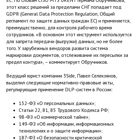
ЕС. По словам CISO MTS URENT Германа Обручникова,
этот класс решений за пределами СНГ попадает под
GDPR (General Data Protection Regulation, Общий
регламент по защите данных граждан ЕС) и применяется,
преимущественно, для контроля рабочего время
сотрудников. «В основном этот инструмент используется
для запрета передачи (выгрузки) данных, но не более
того. У зарубежных вендоров развита система
маркировки документов, отслеживание их пересылки за
предел контура», – комментирует Обручников.
Ведущий юрист компании 3Side, Павел Селекзянов,
выделил следующие нормативно-правовые акты,
регулирующие применение DLP-систем в России:
152-ФЗ «О персональных данных»;
Статьи 22, 81, 85 Трудового Кодекса РФ;
98-ФЗ «О коммерческой тайне»;
149-ФЗ «Об информации, информационных
технологиях и о защите информации»;
187-ФЗ «О безопасности критической