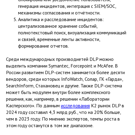
генерация инцидентов, интеграция с SIEM/SOC,
механизмы согласования и отчётности.
Аналитика и расследование инцидентов:
централизованное хранение событий,
полнотекстовый поиск, визуализация коммуникаций
и связей, временные ленты активности,
формирование отчетов.
Среди международных производиетей DLP можно
выделить компании Symantec, Forcepoint и McAfee. В
России развитием DLP-систем занимается более десяти
вендоров, среди которых InfoWatch, Солар, ГК «Гарда»,
SearchInform, Стахановец и другие. Также DLP-система
может быть модулем внутри более комплексного
решения, как, например, в решении «Лаборатории
Касперского». По данным
исследования
К2 рынок DLP в
2024 году составил 4,3 млрд руб., что на 20% больше,
чем в 2023 году. По мнению экспертов, темпы роста в
этом году останутся в том же диапазоне.