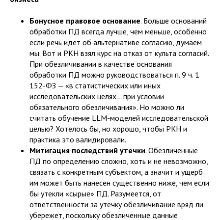
Бонусное правовое основание
. Больше оснований
обработки ПД всегда лучше, чем меньше, особенно
если речь идет об альтернативе согласию, думаем
мы. Вот и РКН взял курс на отказ от культа согласий.
При обезличивании в качестве основания
обработки ПД можно руководствоваться п. 9 ч. 1
152-ФЗ — «в статистических или иных
исследовательских целях… при условии
обязательного обезличивания». Но можно ли
считать обучение LLM-моделей исследовательской
целью? Хотелось бы, но хорошо, чтобы РКН и
практика это валидировали.
Митигация последствий утечки
. Обезличенные
ПД по определению сложно, хоть и не невозможно,
связать с конкретным субъектом, а значит и ущерб
им может быть нанесен существенно ниже, чем если
бы утекли «сырые» ПД. Разумеется, от
ответственности за утечку обезличивание вряд ли
убережет, поскольку обезличенные данные