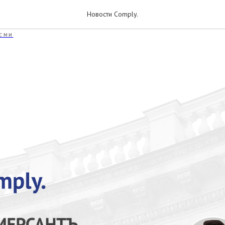
тупился за контент
Новости Comply.
СМИ