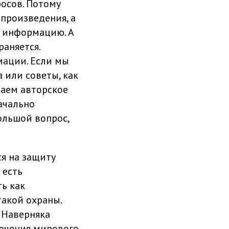
росов. Потому
 произведения, а
ю информацию. А
аняется.
мации. Если мы
 или советы, как
шаем авторское
начально
ольшой вопрос,
ся на защиту
 есть
ь как
такой охраны.
 Наверняка
лючения мирового