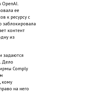
 OpenAI.
зовала ее
ов к ресурсу с
то заблокировала
ает контент
одну из
и задаются
. Дело
фирмы Comply
ем
, кому
право на него