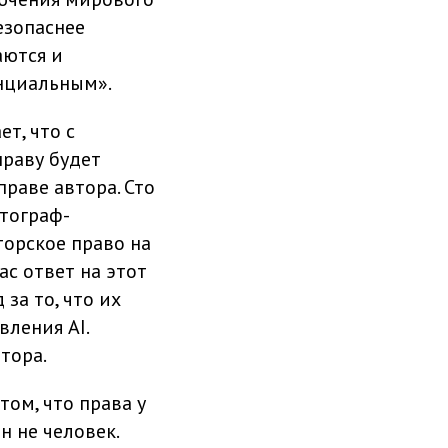
езопаснее
аются и
енциальным».
т, что с
праву будет
раве автора. Сто
отограф-
торское право на
ас ответ на этот
за то, что их
ления AI.
тора.
том, что права у
н не человек.