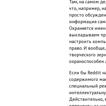
Там, на самом д
что, например, 
просто обсужден
информация сама
Охраняется имен
выкладываем про
настроить компь
право. И вообще,
творческого зерн
охраноспособен л
Если бы Reddit н
содержимого мас
специальный реж
интеллектуальну
Действительно, 
оппоненты за ни