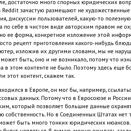
еле, достаточно много спорных юридических воп
на Reddit зачастую размещают не художественные
ия, дискуссии пользователей, какую-то полезну
 по себе в чистом виде авторским правом не охр
но ее форма, конкретное изложение этой инфор
сто рецепт приготовления какого-нибудь блюда
ютер, изложив их другими словами, мы не нару
 может быть, оно и не возникало, потому что из
а в этом контенте не было. Поэтому здесь еще б
и этот контент, скажем так.
аходился в Европе, он мог бы, например, ссылать
совых данных. Потому что в Евросоюзе и России
им, который позволяет большие данные охранят
ю собственность. Но в Соединенных Штатах нет 
может быть много тонких юридических нюансов.
х будут цепляться. Я думаю, можно ожидать зак