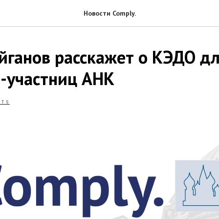
Новости Comply.
айганов расскажет о КЭДО д
-участниц AHK
NTS