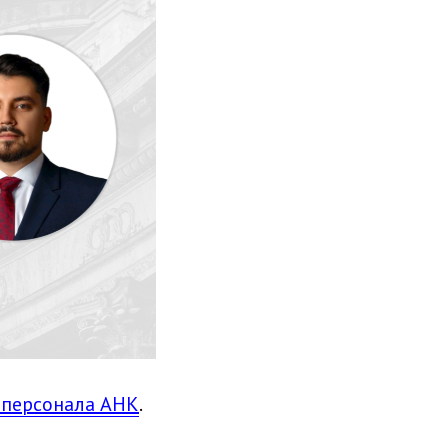
 персонала AHK
.