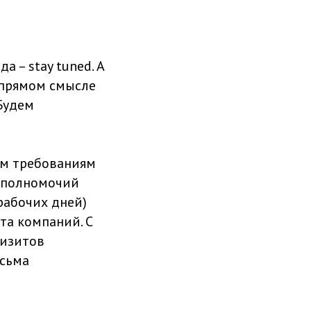
 – stay tuned. А
в прямом смысле
Будем
ым требованиям
м полномочий
рабочих дней)
та компаний. С
визитов
есьма