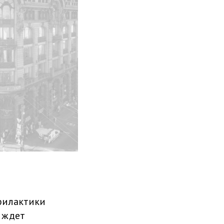
филактики
е ждет