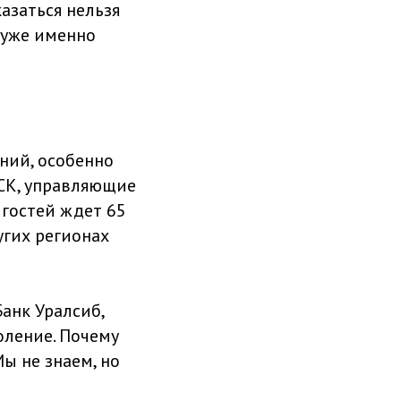
азаться нельзя
ь уже именно
аний, особенно
СК, управляющие
 гостей ждет 65
угих регионах
анк Уралсиб,
оление. Почему
ы не знаем, но