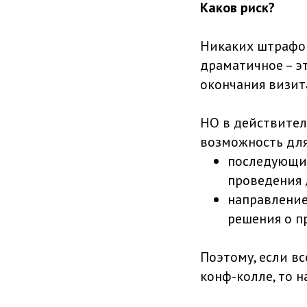
Каков риск?
Никаких штрафов
драматичное – эт
окончания визита
НО в действител
возможность для
последующий
проведения д
направление
решения о п
Поэтому, если в
конф-колле, то 