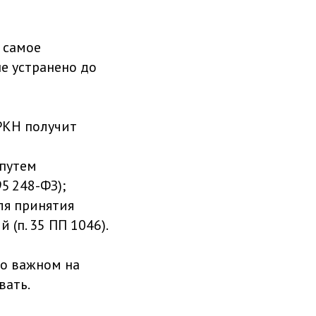
 самое
не устранено до
РКН получит
путем
95 248-ФЗ);
ля принятия
(п. 35 ПП 1046).
 о важном на
вать.