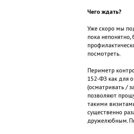
Чего ждать?
Уже скоро мы по
пока непонятно, 
профилактическо
посмотреть.
Периметр контро
152-ФЗ как для о
(осматривать / з
позволяют прощу
такими визитами
существенно разл
дружелюбным. По