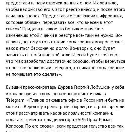
предоставить пару строчек данных о нем. Их хватило,
чтобы ведомство его в этот реестр внесло, и после этого
началась эпопея: "Предоставьте еще ключи шифрования,
которые обязаны передавать все, кто внесен в этот
список". Придавать какое-то большое значение
изменению этой ячейки в реестре все-таки не нужно. Во-
первых, потому что в стадии согласования вопрос может
находиться бесконечно долго. Во-вторых, оно будет
зависеть от политической воли. И если будет сочтено,
что Max заработал достаточно хорошо, чтобы вернуться
к попытке блокировки Telegram, то никакое согласование
не помешает это сделать».
Бывший пресс-секретарь Дурова Георгий Лобушкин у себя
в канале привел слова неназванного источника в
Telegram: «Планов открывать офис в Росси нет и быть не
может». Вероятную регистрацию юрлица в стране вряд ли
стоит рассматривать как знак лояльности компании,
полагает заместитель директора «АРБ Про» Роман
Копосов. По его словам, если представительство все-так