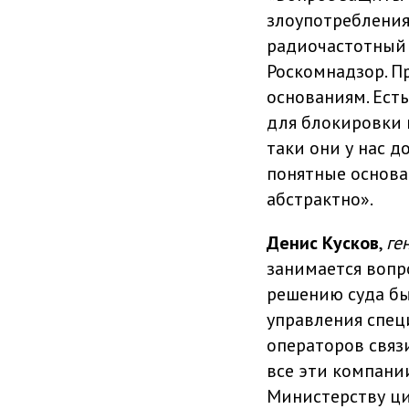
злоупотребления
радиочастотный ц
Роскомнадзор. П
основаниям. Есть
для блокировки 
таки они у нас 
понятные основа
абстрактно».
Денис Кусков
,
ге
занимается вопр
решению суда бы
управления спец
операторов связи
все эти компани
Министерству ци