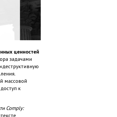
енных ценностей
ора задачами
 «деструктивную
ления.
ой массовой
доступ к
ти Comply:
тексте