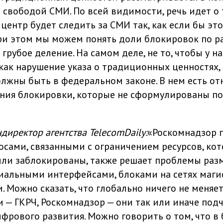
 свободой СМИ. По всей видимости, речь идет о 
ентр будет следить за СМИ так, как если бы это
ри этом мы можем понять доли блокировок по 
 грубое деление. На самом деле, не то, чтобы у н
как нарушение указа о традиционных ценностях, 
должны быть в федеральном законе. В нем есть о
ния блокировки, которые не сформулированы по
ндиректор агентства TelecomDaily:
«Роскомнадзор 
осами, связанными с ограничением ресурсов, ко
ли заблокированы, также решает проблемы раз
иальными интерфейсами, блоками на сетях маг
. Можно сказать, что глобально ничего не меняет
и — ГКРЧ, Роскомнадзор — они так или иначе под
фрового развития. Можно говорить о том, что 