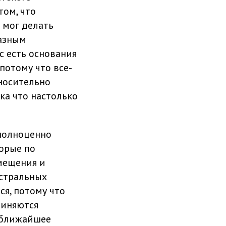
том, что
 мог делать
разным
ас есть основания
потому что все-
тносительно
ка что настолько
полноценно
торые по
мещения и
истральных
ся, потому что
чиняются
в ближайшее