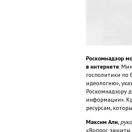
Роскомнадзор мо
в интернете
. Ми
госполитики по 
идеологию», указ
Роскомнадзору д
информации». Кр
ресурсам, котор
Максим Али
,
руко
«Вопрос защиты 